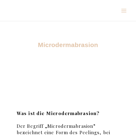
Zum
Inhalt
springen
Microdermabrasion
Was ist die Microdermabrasion?
Der Begriff „Microdermabrasion”
bezeichnet eine Form des Peelings, bei